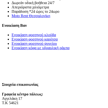
Δωρεάν οδική βοήθεια 24/7
Απεριόριστα χιλιόμετρα
Παράδοση *24 ώρες το 24ωρο
Moto Rent Θεσσαλονίκη
Ενοικίαση Βαν
Ενοικίαση φορτηγού κλούβα
Ενοικίαση φορτηγού καρότσα
Ενοικίαση φορτηγού ψυγείου
Ενοικίαση κόφα με υδραυλική ράμπα
Στοιχεία επικοινωνίας
Γραφεία κέντρο πόλεως:
Αγγελάκη 17
Τ.Κ 54621