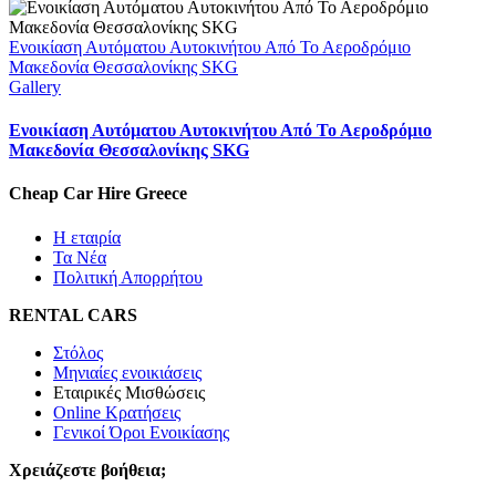
Ενοικίαση Αυτόματου Αυτοκινήτου Από Το Αεροδρόμιο
Μακεδονία Θεσσαλονίκης SKG
Gallery
Ενοικίαση Αυτόματου Αυτοκινήτου Από Το Αεροδρόμιο
Μακεδονία Θεσσαλονίκης SKG
Cheap Car Hire Greece
Η εταιρία
Τα Νέα
Πολιτική Απορρήτου
RENTAL CARS
Στόλος
Μηνιαίες ενοικιάσεις
Εταιρικές Μισθώσεις
Online Κρατήσεις
Γενικοί Όροι Ενοικίασης
Χρειάζεστε βοήθεια;