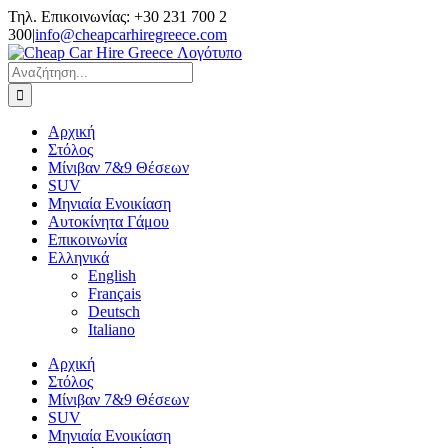
Μετάβαση
Τηλ. Επικοινωνίας: +30 231 700 2
στο
300
|
info@cheapcarhiregreece.com
περιεχόμενο
Αναζήτηση
για:
Αρχική
Στόλος
Μίνιβαν 7&9 Θέσεων
SUV
Μηνιαία Ενοικίαση
Αυτοκίνητα Γάμου
Επικοινωνία
Ελληνικά
English
Français
Deutsch
Italiano
Αρχική
Στόλος
Μίνιβαν 7&9 Θέσεων
SUV
Μηνιαία Ενοικίαση