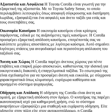
Αξιοπιστία και Ασφάλεια
Η Toyota Corolla είναι γνωστή για την
εξαιρετική της αξιοπιστία. Με το Toyota Safety Sense, το οποίο
περιλαμβάνει λειτουργίες όπως αποφυγή σύγκρουσης και διατήρηση
λωρίδας, εξασφαλίζεται ένα ασφαλές και άνετο ταξίδι για εσάς και
τους συνεπιβάτες σας.
Οικονομία Καυσίμου
Η οικονομία καυσίμου είναι κρίσιμος
παράγοντας, ειδικά με τις αυξανόμενες τιμές καυσίμων. Η Corolla
προσφέρει εξαιρετική απόδοση καυσίμου, επιτρέποντάς σας να
καλύπτετε μεγάλες αποστάσεις με λιγότερα καύσιμα. Αυτό σημαίνει
λιγότερες στάσεις για ανεφοδιασμό και περισσότερη απόλαυση του
ταξιδιού σας.
Άνεση και Χώρος
Η Corolla παρέχει άνετους χώρους για πέντε
επιβάτες και επαρκή χώρο αποσκευών, καθιστώντας την ιδανική για
οικογενειακές διακοπές ή επαγγελματικά ταξίδια. Το εσωτερικό της
είναι σχεδιασμένο για να προσφέρει άνεση και ευκολία, με σύγχρονα
χαρακτηριστικά όπως κλιματισμό, ευρύχωρα καθίσματα και
προηγμένο σύστημα ψυχαγωγίας.
Οδήγηση και Απόδοση
Η οδήγηση της Corolla είναι άνετη και
ομαλή, με εξαιρετική απόδοση στον δρόμο. Ο κινητήρας της παρέχει
ικανοποιητική ισχύ για καθημερινή χρήση, ενώ το σύστημα
αναρτήσεων εξασφαλίζει μια σταθερή και ευχάριστη οδήγηση. Είτε
οδηγείτε στην πόλη είτε στον αυτοκινητόδρομο, η Corolla