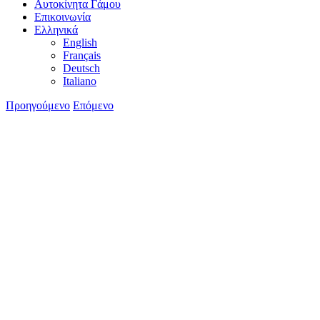
Αυτοκίνητα Γάμου
Επικοινωνία
Ελληνικά
English
Français
Deutsch
Italiano
Προηγούμενο
Επόμενο
Προβολή
μεγαλύτερης
εικόνας