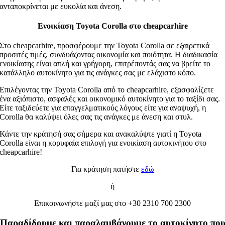
ανταποκρίνεται με ευκολία και άνεση.
Ενοικίαση Toyota Corolla στο cheapcarhire
Στο cheapcarhire, προσφέρουμε την Toyota Corolla σε εξαιρετικά
προσιτές τιμές, συνδυάζοντας οικονομία και ποιότητα. Η διαδικασία
ενοικίασης είναι απλή και γρήγορη, επιτρέποντάς σας να βρείτε το
κατάλληλο αυτοκίνητο για τις ανάγκες σας με ελάχιστο κόπο.
Επιλέγοντας την Toyota Corolla από το cheapcarhire, εξασφαλίζετε
ένα αξιόπιστο, ασφαλές και οικονομικό αυτοκίνητο για το ταξίδι σας.
Είτε ταξιδεύετε για επαγγελματικούς λόγους είτε για αναψυχή, η
Corolla θα καλύψει όλες σας τις ανάγκες με άνεση και στυλ.
Κάντε την κράτησή σας σήμερα και ανακαλύψτε γιατί η Toyota
Corolla είναι η κορυφαία επιλογή για ενοικίαση αυτοκινήτου στο
cheapcarhire!
Για κράτηση πατήστε
εδώ
ή
Επικοινωνήστε μαζί μας στο +30 2310 700 2300
Παραδίδουμε και παραλαμβάνουμε το αυτοκίνητο πο