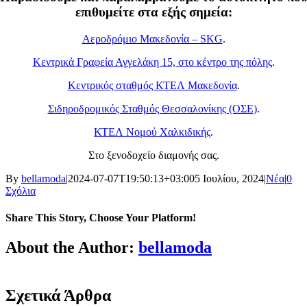
επιθυμείτε στα εξής σημεία:
Αεροδρόμιο Μακεδονία – SKG
.
Κεντρικά Γραφεία Αγγελάκη 15, στο κέντρο της πόλης
.
Κεντρικός σταθμός ΚΤΕΛ Μακεδονία
.
Σιδηροδρομικός Σταθμός Θεσσαλονίκης (ΟΣΕ)
.
ΚΤΕΛ Νομού Χαλκιδικής
.
Στο ξενοδοχείο διαμονής σας.
By
bellamoda
|
2024-07-07T19:50:13+03:00
5 Ιουλίου, 2024
|
Νέα
|
0
Σχόλια
Share This Story, Choose Your Platform!
Facebook
X
Reddit
LinkedIn
WhatsApp
Tumblr
Pinterest
Vk
Xing
Email
About the Author:
bellamoda
Σχετικά Άρθρα