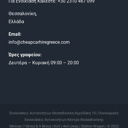
Για Ενοικίαση Καλέστε: +30 2310 467 099
Θεσσαλονίκη,
Ελλάδα
Email:
info@cheapcarhiregreece.com
Ώρες γραφείου:
Δευτέρα – Κυριακή 09:00 – 20:00
Ενοικιάσεις Αυτοκινήτων Θεσσαλονίκη Αγγελάκη 15 | Οικονομικές
Ενοικιάσεις Αυτοκινήτων Κέντρο Θεσσαλονίκης
Μinivan 7 θέσια & 9 θέσια | SUV | 4x4 |Jeep | Station Wagon | © 2022