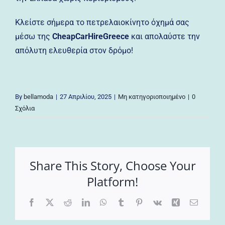
Κλείστε σήμερα το πετρελαιοκίνητο όχημά σας
μέσω της
CheapCarHireGreece
και απολαύστε την
απόλυτη ελευθερία στον δρόμο!
By
bellamoda
|
27 Απριλίου, 2025
|
Μη κατηγοριοποιημένο
|
0
Σχόλια
Share This Story, Choose Your
Platform!
Facebook
X
Reddit
LinkedIn
WhatsApp
Tumblr
Pinterest
Vk
Xing
Email