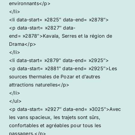
environnants</p>
</li>
<li data-start= »2825″ data-end= »2878″>
<p data-start= »2827″ data-
end= »2878″>Kavala, Serres et la région de
Drama</p>
</li>
<li data-start= »2879″ data-end= »2925″>
<p data-start= »2881″ data-end= »2925″>Les
sources thermales de Pozar et d’autres
attractions naturelles</p>
</li>
</ul>
<p data-start= »2927″ data-end= »3025″>Avec
les vans spacieux, les trajets sont sûrs,
confortables et agréables pour tous les
passagers.</p>