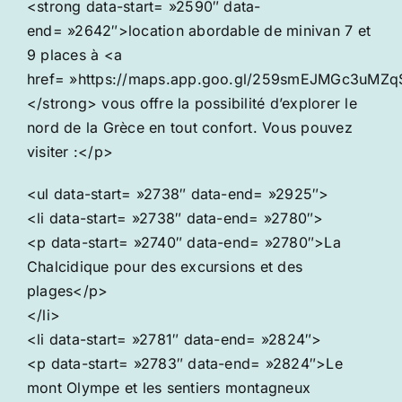
<strong data-start= »2590″ data-
end= »2642″>location abordable de minivan 7 et
9 places à <a
href= »https://maps.app.goo.gl/259smEJMGc3uMZq
</strong> vous offre la possibilité d’explorer le
nord de la Grèce en tout confort. Vous pouvez
visiter :</p>
<ul data-start= »2738″ data-end= »2925″>
<li data-start= »2738″ data-end= »2780″>
<p data-start= »2740″ data-end= »2780″>La
Chalcidique pour des excursions et des
plages</p>
</li>
<li data-start= »2781″ data-end= »2824″>
<p data-start= »2783″ data-end= »2824″>Le
mont Olympe et les sentiers montagneux