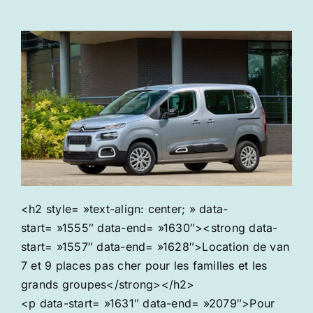
<h2 style= »text-align: center; » data-
start= »1555″ data-end= »1630″><strong data-
start= »1557″ data-end= »1628″>Location de van
7 et 9 places pas cher pour les familles et les
grands groupes</strong></h2>
<p data-start= »1631″ data-end= »2079″>Pour