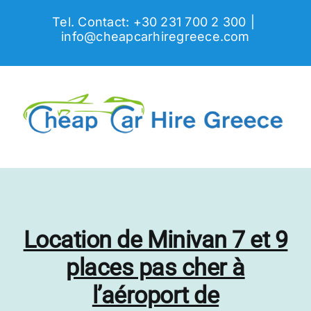
Skip
Tel. Contact: +30 231 700 2 300
|
to
info@cheapcarhiregreece.com
content
Location de Minivan 7 et 9
places pas cher à
l’aéroport de