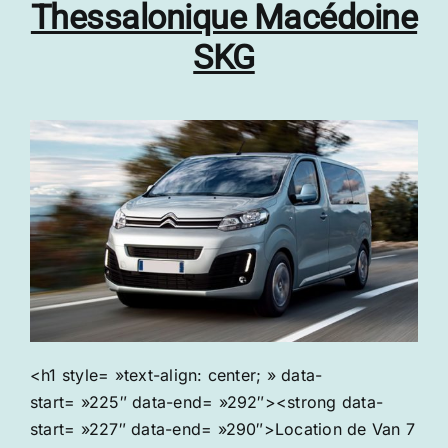
Thessalonique Macédoine
SKG
<h1 style= »text-align: center; » data-
start= »225″ data-end= »292″><strong data-
start= »227″ data-end= »290″>Location de Van 7