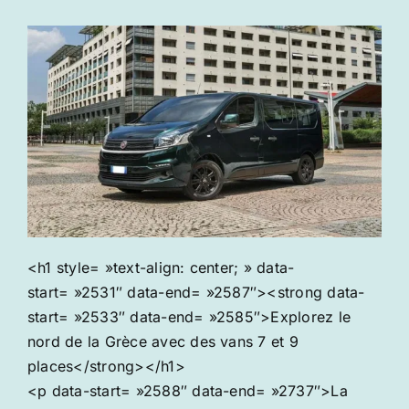
<h1 style= »text-align: center; » data-
start= »2531″ data-end= »2587″><strong data-
start= »2533″ data-end= »2585″>Explorez le
nord de la Grèce avec des vans 7 et 9
places</strong></h1>
<p data-start= »2588″ data-end= »2737″>La