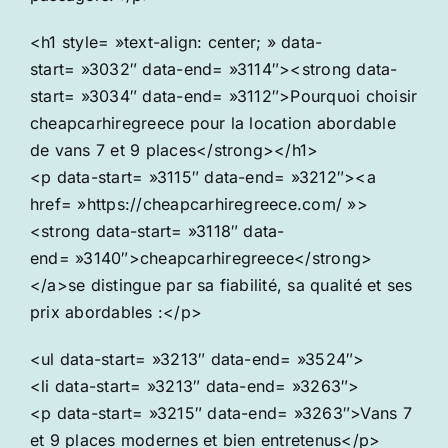
<h1 style= »text-align: center; » data-
start= »3032″ data-end= »3114″><strong data-
start= »3034″ data-end= »3112″>Pourquoi choisir
cheapcarhiregreece pour la location abordable
de vans 7 et 9 places</strong></h1>
<p data-start= »3115″ data-end= »3212″><a
href= »https://cheapcarhiregreece.com/ »>
<strong data-start= »3118″ data-
end= »3140″>cheapcarhiregreece</strong>
</a>se distingue par sa fiabilité, sa qualité et ses
prix abordables :</p>
<ul data-start= »3213″ data-end= »3524″>
<li data-start= »3213″ data-end= »3263″>
<p data-start= »3215″ data-end= »3263″>Vans 7
et 9 places modernes et bien entretenus</p>