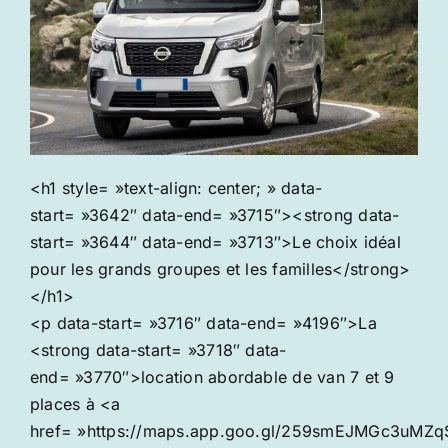
<h1 style= »text-align: center; » data-
start= »3642″ data-end= »3715″><strong data-
start= »3644″ data-end= »3713″>Le choix idéal
pour les grands groupes et les familles</strong>
</h1>
<p data-start= »3716″ data-end= »4196″>La
<strong data-start= »3718″ data-
end= »3770″>location abordable de van 7 et 9
places à <a
href= »https://maps.app.goo.gl/259smEJMGc3uMZq