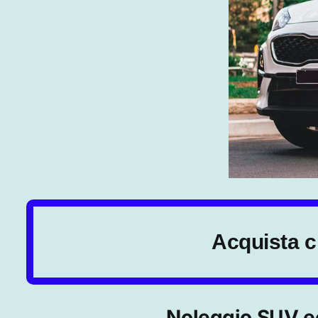
Acquista ch
Noleggio SUV ec