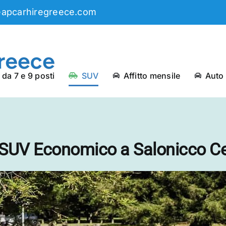
eapcarhiregreece.com
da 7 e 9 posti
SUV
Affitto mensile
Auto
SUV Economico a Salonicco Ce