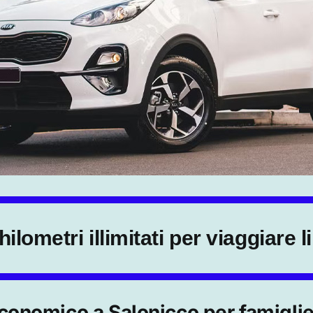
ilometri illimitati per viaggiare 
onomico a Salonicco per famiglie 