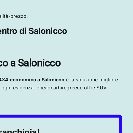
alità-prezzo.
ntro di Salonicco
co a Salonicco
4X4 economico a Salonicco
è la soluzione migliore.
a ogni esigenza. cheapcarhiregreece offre SUV
ranchigia!