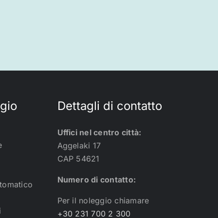
ggio
Dettagli di contatto
Uffici nel centro città:
e
Aggelaki 17
CAP 54621
Numero di contatto:
utomatico
i
Per il noleggio chiamare
i
+30 231 700 2 300