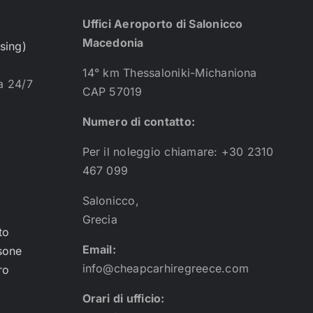
Uffici Aeroporto di Salonicco
Macedonia
asing)
14° km Thessaloniki-Michaniona
ta 24/7
CAP 57019
Numero di contatto:
Per il noleggio chiamare: +30 2310
467 099
Salonicco,
Grecia
to
Email:
sone
info@cheapcarhiregreece.com
ro
Orari di ufficio: