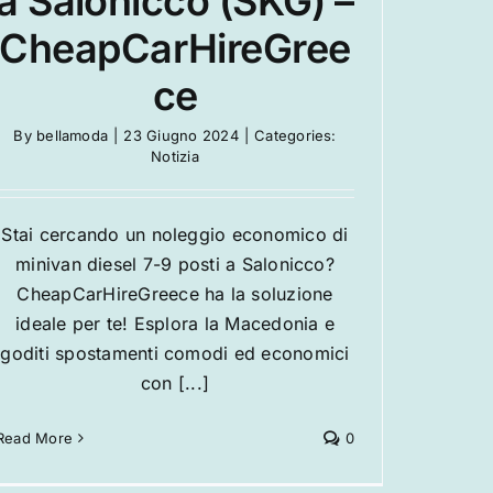
a Salonicco (SKG) –
CheapCarHireGree
ce
By
bellamoda
|
23 Giugno 2024
|
Categories:
Notizia
Stai cercando un noleggio economico di
minivan diesel 7-9 posti a Salonicco?
CheapCarHireGreece ha la soluzione
ideale per te! Esplora la Macedonia e
goditi spostamenti comodi ed economici
con [...]
Read More
0