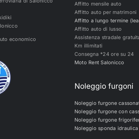
rroviaria di Salonicco
Affitto mensile auto
Affitto auto per matrimoni
idiki
Affitto a lungo termine (le
alonicco
Affitto auto di lusso
Assistenza stradale gratui
auto economico
Km illimitati
Consegna *24 ore su 24
Moto Rent Salonicco
Noleggio furgoni
Noleggio furgone cassona
Noleggio furgone con cas
Noleggio furgone frigorife
Noleggio sponda idraulica