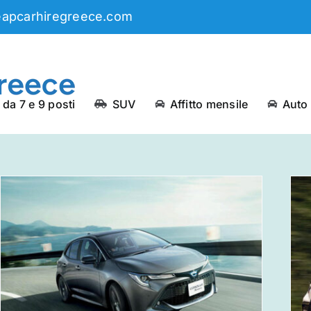
eapcarhiregreece.com
da 7 e 9 posti
SUV
Affitto mensile
Auto
Noleggio auto dal centro di
Salonicco
Notizia