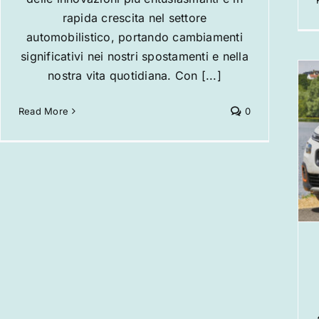
rapida crescita nel settore
automobilistico, portando cambiamenti
significativi nei nostri spostamenti e nella
nostra vita quotidiana. Con [...]
Read More
0
Noleggio minivan diesel da 7-
9 posti a Salonicco (SKG) –
CheapCarHireGreece
Notizia