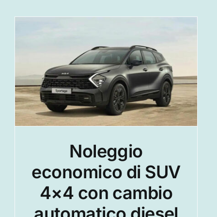
Noleggio auto di piccole
dimensioni a Salonicco da
CheapCarHireGreece
Notizia
Noleggio
economico di SUV
4×4 con cambio
automatico diesel